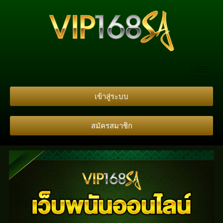
Skip
to
content
เข้าสู่ระบบ
สมัครสมาชิก