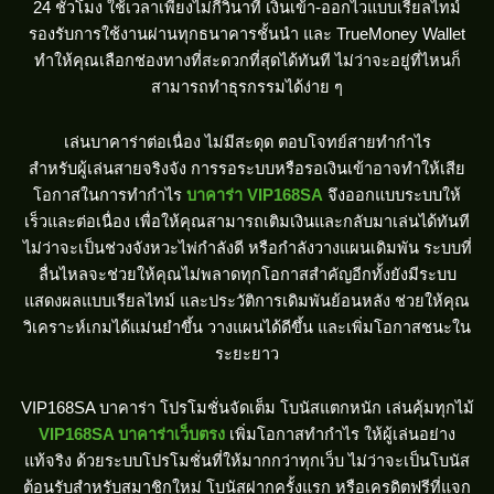
24 ชั่วโมง ใช้เวลาเพียงไม่กี่วินาที เงินเข้า-ออกไวแบบเรียลไทม์
รองรับการใช้งานผ่านทุกธนาคารชั้นนำ และ TrueMoney Wallet
ทำให้คุณเลือกช่องทางที่สะดวกที่สุดได้ทันที ไม่ว่าจะอยู่ที่ไหนก็
สามารถทำธุรกรรมได้ง่าย ๆ
เล่นบาคาร่าต่อเนื่อง ไม่มีสะดุด ตอบโจทย์สายทำกำไร
สำหรับผู้เล่นสายจริงจัง การรอระบบหรือรอเงินเข้าอาจทำให้เสีย
โอกาสในการทำกำไร
บาคาร่า VIP168SA
จึงออกแบบระบบให้
เร็วและต่อเนื่อง เพื่อให้คุณสามารถเติมเงินและกลับมาเล่นได้ทันที
ไม่ว่าจะเป็นช่วงจังหวะไพ่กำลังดี หรือกำลังวางแผนเดิมพัน ระบบที่
ลื่นไหลจะช่วยให้คุณไม่พลาดทุกโอกาสสำคัญอีกทั้งยังมีระบบ
แสดงผลแบบเรียลไทม์ และประวัติการเดิมพันย้อนหลัง ช่วยให้คุณ
วิเคราะห์เกมได้แม่นยำขึ้น วางแผนได้ดีขึ้น และเพิ่มโอกาสชนะใน
ระยะยาว
VIP168SA บาคาร่า โปรโมชั่นจัดเต็ม โบนัสแตกหนัก เล่นคุ้มทุกไม้
VIP168SA บาคาร่าเว็บตรง
เพิ่มโอกาสทำกำไร ให้ผู้เล่นอย่าง
แท้จริง ด้วยระบบโปรโมชั่นที่ให้มากกว่าทุกเว็บ ไม่ว่าจะเป็นโบนัส
ต้อนรับสำหรับสมาชิกใหม่ โบนัสฝากครั้งแรก หรือเครดิตฟรีที่แจก