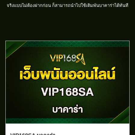
จริงแบบไม่ต้องฝากก่อน ก็สามารถนำไปใช้เดิมพันบาคาร่าได้ทันที